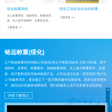
绥化称重系统
绥化工业农业自动化称重系统
无人称重系统，地磅系统，称重传感
了解更多 >>
器，无人值守地磅秤，定量装车系
统，不停车称重检测系统，plc系统，
了解更多 >>
全自动无人值守装车系统
铭远称重(绥化)
辽宁铭远称重科技有限公司(绥化)专注于衡器10余年,主营:汽车衡，电子
地磅秤，皮带秤，称重模块，智能称重系统，无人值守称重软件，轨道
衡，电子配料系统等各种衡器产品。公司自成立以来一贯坚持的"用户为
上"的服务理念，逐步建立了一套完整的遍布全国各地、具有先进管理水
平，规范运作的服务保障体系。我们的服务人员不仅具有专业化的技术
水平，而且具有较强的服务意识，用户无论置身何处，都能享受到精
详情了解我们
诚、快捷、完善的人性化服务。我司秉承迅速、诚信、价格公道、服务
周到、质量有保障的经营理念，结交所有客户。