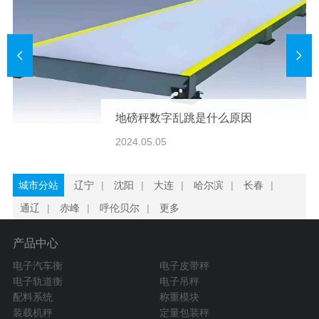
地磅秤数字乱跳是什么原因
2024.05.05
城市分站
辽宁
|
沈阳
|
大连
|
哈尔滨
|
长春
|
通辽
|
赤峰
|
呼伦贝尔
|
更多
产品中心
电子汽车衡
电子皮带秤
电子轨道衡
电子吊秤
配料系统
称重模块
装载机秤
定量包装秤