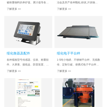
被称重物料的单铲值、累计值等各种
冶金及所产各种颗粒,粉状,片状物料
装载信息并打印清单
的成品包装
了解更多 >>
了解更多 >>
绥化衡器及配件
绥化电子平台秤
各种规格型号传感器、仪表、称重软
1-5吨小地磅、不锈钢平台秤、无线数
件、大屏幕、接线盒、防雷装置、防
传、定制引破、便携式电子平台秤、
作弊系统等
高精度电子秤、工业台秤
了解更多 >>
了解更多 >>